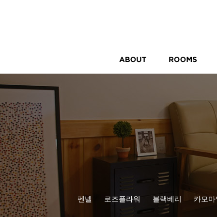
펜넬
로즈플라워
블랙베리
카모마