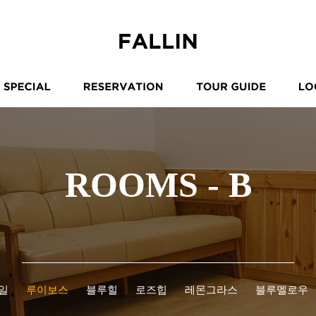
ROOMS - B
일
루이보스
블루힐
로즈힙
레몬그라스
블루멜로우