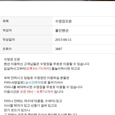
제목
수영장오픈
작성자
폴인펜션
작성일자
2015-06-11
조회수
3887
수영장 오픈
펜션 이용하신 고객님들은 수영장을 무료로 이용할 수 있습니다
입실하시고부터
(오후3시~7시까지)
물놀이하시면 되고요
숙박 안하시고 당일로 수영장만 이용하실 분들은
카바나(방갈로)
실시간예약
으로 들어가셔서
카바나를 예약하시면 수영장을 무료로 이용할 수 있습니다
이용시간은
오전 10시 ~ 오후7시까지
입니다
카바나 안에는 개수대가(퐁퐁, 수세미) 있고
식사할 탁자가 있고 선풍기 걸려 있고요
전기 코드가 있으니
그 외에는 모든걸 준비해 오셔서 음식해 드시면 됩니다