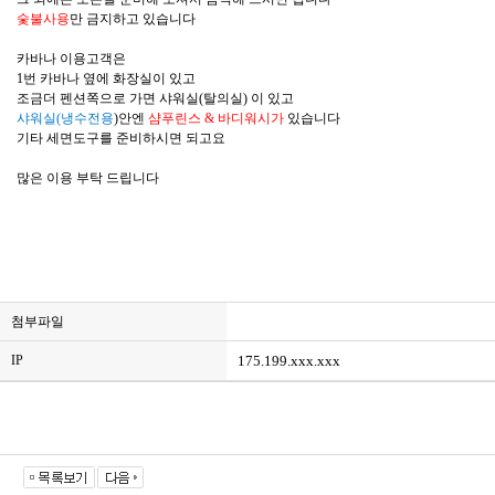
숯불사용
만 금지하고 있습니다
카바나 이용고객은
1번 카바나 옆에 화장실이 있고
조금더 펜션쪽으로 가면 샤워실(탈의실) 이 있고
샤워실(냉수전용
)
안엔
샴푸린스 & 바디워시가
있습니다
기타 세면도구를 준비하시면 되고요
많은 이용 부탁 드립니다
첨부파일
IP
175.199.xxx.xxx